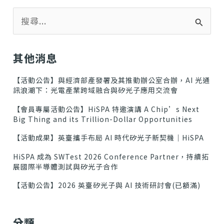
搜
尋
關
鍵
其他消息
字
:
【活動公告】與經濟部產發署及其推動辦公室合辦，AI 光通
訊浪潮下：光電產業跨域融合與矽光子應用交流會
【會員專屬活動公告】HiSPA 特邀演講 A Chip’s Next
Big Thing and its Trillion-Dollar Opportunities
【活動成果】英臺攜手布局 AI 時代矽光子新契機｜HiSPA
HiSPA 成為 SWTest 2026 Conference Partner，持續拓
展國際半導體測試與矽光子合作
【活動公告】2026 英臺矽光子與 AI 技術研討會(已額滿)
分類