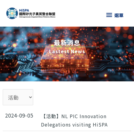
跳
選
至
選單
主
單
要
內
最新消息
容
Lastest News
2024-09-05
【活動】NL PIC Innovation
Delegations visiting HiSPA