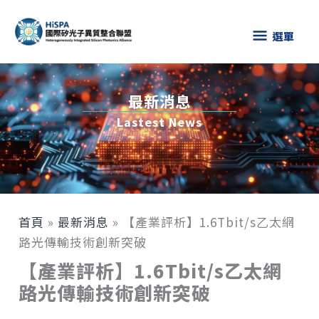
跳
選
至
選單
主
單
要
內
最新消息
容
Lastest News
首頁
»
最新消息
»
【產業評析】1.6Tbit/s乙太網
路光傳輸技術創新突破
【產業評析】1.6Tbit/s乙太網
路光傳輸技術創新突破