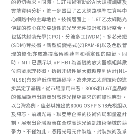
的迫切需求。同時，1.6T技術有助於AI大規模訓練及
雲端資料分析，進一步鞏固了乙太網路標準在資料中
心網路中的主導地位。技術層面上，1.6T乙太網路光
傳輸的核心在於突破性的光學元件設計和技術整合，
包括共封裝光學(CPO)、分波多工(WDM)、多芯光纖
(SDM)等技術。新型調變格式(如PAM-8)以及色散管
理的優化亦成為提高傳輸速率和穩定性的關鍵。同
時，NTT已展示以InP HBT為基礎的放大器模組與數
位訊號處理技術，透過非線性最大概似序列估計(NL-
MLSE)有效降低信號誤碼率，為未來乙太網技術的進
步奠定了基礎。從市場應用來看，800G和1.6T產品線
的佈局顯示出廠商對高速光模組需求的前瞻性應對。
以台灣為例，佳必琪推出的800G OSFP SR8光模組以
及訊芯、前鼎光電、聯亞等企業的技術佈局和量產計
劃，展現出台灣廠商在全球高速光通訊技術領域的競
爭力。不僅如此，憑藉光電元件製造、封裝技術及系