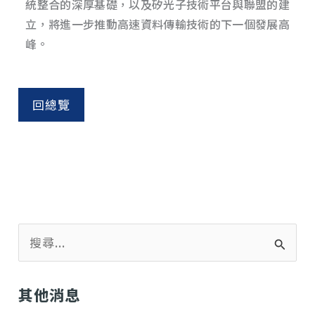
統整合的深厚基礎，以及矽光子技術平台與聯盟的建
立，將進一步推動高速資料傳輸技術的下一個發展高
峰。
回總覽
搜
尋
關
鍵
其他消息
字
: