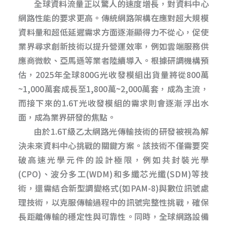
全球資料流量正以驚人的速度增長，對資料中心
網路性能的要求更高。傳統網路架構在應對超大規模
資料量和超低延遲需求方面逐漸顯得力不從心，促使
業界尋求創新技術以提升營運效率，例如雲端服務供
應商微軟、亞馬遜等業者陸續導入。根據研調機構預
估，2025年全球800G光收發模組出貨量將從800萬
~1,000萬套成長至1,800萬~2,000萬套，成為主流，
而接下來的1.6T光收發模組的需求則會逐漸浮出水
面，成為業界研發的焦點。
由於1.6T級乙太網路光傳輸技術的研發被視為解
決未來資料中心挑戰的關鍵方案。該技術不僅需要突
破高速光學元件的設計極限，例如共封裝光學
(CPO)、波分多工(WDM)和多纖芯光纖(SDM)等技
術，還需結合新型調變格式(如PAM-8)與數位訊號處
理技術，以克服傳輸過程中的訊號完整性挑戰，確保
長距離傳輸的穩定性與可靠性。同時，全球網路設備