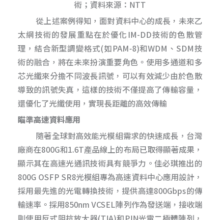
術；資料來源：NTT
從上述案例得知，面對資料中心的成長，未來乙
太網技術的發展重點在於優化IM-DD技術的色散管
理，結合新型調變格式(如PAM-8)和WDM、SDM技
術的融合，將在未來扮演重要角色。使用多通道和多
芯光纖來分擔不同波長訊號，可以有效減少由於色散
導致的訊號失真，這樣的技術不僅提高了傳輸容量，
還優化了光纖使用，實現長距離的高效傳輸
瞄準高速資料應用
隨著全球對高效能光模組需求的快速成長，台灣
廠商在800G和1.6T產品線上的布局已取得顯著成果，
顯示其在高速光通訊技術具有競爭力。佳必琪推出的
800G OSFP SR8光模組專為高速資料中心應用設計，
採用最先進的光電轉換技術，提供高達800Gbps的傳
輸速率。採用850nm VCSEL陣列作為發送端，接收端
則使用反式阻抗放大器(TIA)和PIN光電二極體陣列，