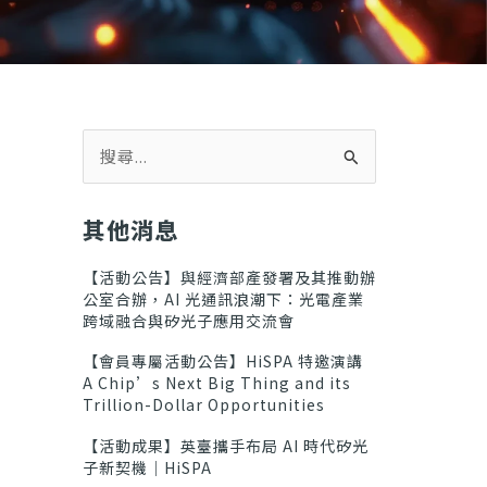
搜
尋
關
鍵
其他消息
字
:
【活動公告】與經濟部產發署及其推動辦
公室合辦，AI 光通訊浪潮下：光電產業
跨域融合與矽光子應用交流會
【會員專屬活動公告】HiSPA 特邀演講
A Chip’s Next Big Thing and its
Trillion-Dollar Opportunities
【活動成果】英臺攜手布局 AI 時代矽光
子新契機｜HiSPA