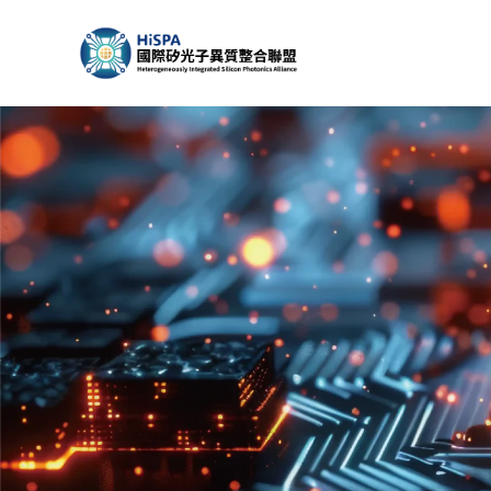
跳
至
主
要
內
容