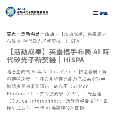
跳
選
至
選單
主
單
要
內
首頁
»
最新消息
»
活動
»
【活動成果】英臺攜手
容
布局 AI 時代矽光子新契機｜HiSPA
【活動成果】英臺攜手布局 AI 時
代矽光子新契機｜HiSPA
隨著生成式 AI 與 AI Data Center 快速發展，資
料傳輸速度、功耗與系統擴充能力已成為全球半
導體產業的重要課題。矽光子（Silicon
Photonics）、共封裝光學（CPO）、光互連
（Optical Interconnect）及異質整合技術，正
逐步成為下一世代 AI 基礎建設的關鍵。