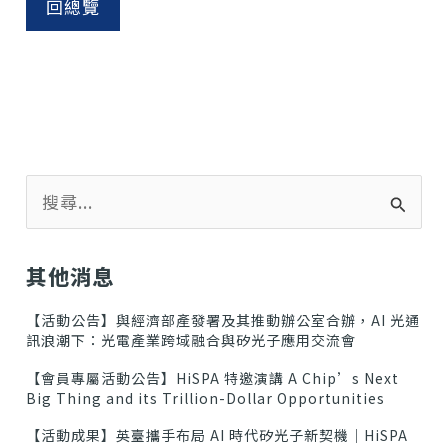
回總覽
搜
尋
關
鍵
其他消息
字
:
【活動公告】與經濟部產發署及其推動辦公室合辦，AI 光通
訊浪潮下：光電產業跨域融合與矽光子應用交流會
【會員專屬活動公告】HiSPA 特邀演講 A Chip’s Next
Big Thing and its Trillion-Dollar Opportunities
【活動成果】英臺攜手布局 AI 時代矽光子新契機｜HiSPA