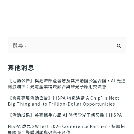
搜
尋
關
鍵
其他消息
字
:
【活動公告】與經濟部產發署及其推動辦公室合辦，AI 光通
訊浪潮下：光電產業跨域融合與矽光子應用交流會
【會員專屬活動公告】HiSPA 特邀演講 A Chip’s Next
Big Thing and its Trillion-Dollar Opportunities
【活動成果】英臺攜手布局 AI 時代矽光子新契機｜HiSPA
HiSPA 成為 SWTest 2026 Conference Partner，持續拓
展國際半導體測試與矽光子合作