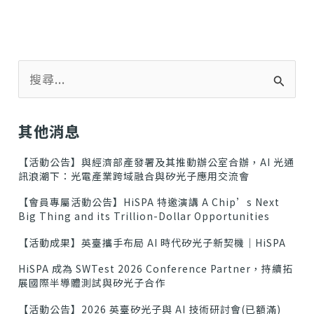
搜
尋
關
鍵
其他消息
字
:
【活動公告】與經濟部產發署及其推動辦公室合辦，AI 光通
訊浪潮下：光電產業跨域融合與矽光子應用交流會
【會員專屬活動公告】HiSPA 特邀演講 A Chip’s Next
Big Thing and its Trillion-Dollar Opportunities
【活動成果】英臺攜手布局 AI 時代矽光子新契機｜HiSPA
HiSPA 成為 SWTest 2026 Conference Partner，持續拓
展國際半導體測試與矽光子合作
【活動公告】2026 英臺矽光子與 AI 技術研討會(已額滿)