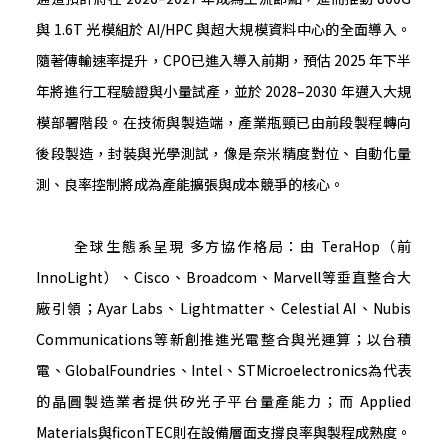
與 1.6T 光模組於 AI/HPC 與超大規模資料中心的全面導入。
隨著傳輸速率提升，CPO已進入導入前期，預估 2025 年下半
年將進行工程驗證與小量試產，並於 2028–2030 年邁入大規
模部署階段。在技術與製造端，產業瓶頸已由前段製程轉向
後段製造，封裝與光學測試，像是奈米精度對位、自動化量
測、良率控制將成為產能擴張與成本競爭的核心。
全球生態系呈現 多方協作格局：由 TeraHop（前
InnoLight）、Cisco、Broadcom、Marvell等垂直整合大
廠引領；Ayar Labs、Lightmatter、Celestial AI、Nubis
Communications等新創推進光電整合與光運算；以台積
電、GlobalFoundries、Intel、STMicroelectronics為代表
的晶圓製造業者提供矽光子平台量產能力；而 Applied
Materials與ficonTEC則在設備層面支撐良率與製程成熟度。