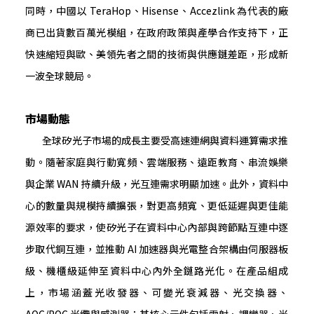
同時，中國以 TeraHop、Hisense、Accezlink 為代表的廠
商已出貨數百萬光模組，在政府政策與產學合作支持下，正
快速縮短與歐、美領先者之間的技術與供應鏈差距，形成新
一波全球競局。
市場動態
全球矽光子市場的成長主要受高速連網與資料運算需求推
動。隨著家庭與行動寬頻、雲端服務、遠距教育、串流娛樂
與企業 WAN 持續升級，光互連需求明顯加速。此外，資料中
心的數量與規模持續擴張，對更高頻寬、更低延遲與更佳能
源效率的要求，使矽光子在資料中心內部與跨節點互連中逐
步取代銅互連，並推動 AI 加速器與光電整合架構由伺服器板
級、機櫃級延伸至資料中心內外全鏈路光化。在產品組成
上，市場涵蓋光收發器、可變光衰減器、光交換器、