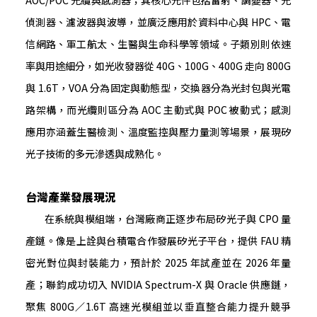
AOC/POC 光纜與感測器；其核心元件包括雷射、調變器、光
偵測器、濾波器與波導，並廣泛應用於資料中心與 HPC、電
信網路、軍工航太、生醫與生命科學等領域。子類別則依速
率與用途細分，如光收發器從 40G、100G、400G 走向 800G
與 1.6T，VOA 分為固定與動態型，交換器分為光封包與光電
路架構，而光纜則區分為 AOC 主動式與 POC 被動式；感測
應用亦涵蓋生醫檢測、溫度監控與壓力量測等場景，展現矽
光子技術的多元滲透與成熟化。
台灣產業發展現況
在系統與模組端，台灣廠商正逐步布局矽光子與 CPO 量
產鏈。像是上詮與台積電合作發展矽光子平台，提供 FAU 精
密光對位與封裝能力，預計於 2025 年試產並在 2026 年量
產；聯鈞成功切入 NVIDIA Spectrum-X 與 Oracle 供應鏈，
聚焦 800G／1.6T 高速光模組並以垂直整合能力提升競爭