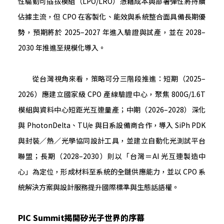
性驅動可插拔模組（LPO/LRO）憑藉成本與部署彈性將持續
佔據主流，但 CPO 在客製化、能效與系統整合面具備長期優
勢，預期將於 2025–2027 年進入驗證與試產，並在 2028–
2030 年推進至規模化導入。
從台灣視角來看，策略可分三階段推進：短期（2025–
2026）應建立國家級 CPO 產線驗證中心，聚焦 800G/1.6T
模組與資料中心短距光互連量產；中期（2026–2028）深化
與 PhotonDelta、TU/e 與日系設備商合作，導入 SiPh PDK
與封裝／熱／光學協同設計工具，並建立自動化光測試平台
聯盟；長期（2028–2030）則以「台灣＝AI 光互連製造中
心」為定位，形成材料至系統的全鏈供應能力，並以 CPO 系
統解決方案與設計服務提升國際標準與生態話語權。
PIC Summit揭開矽光子世界的序幕