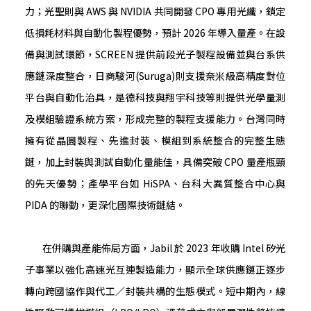
力；光聖則與 AWS 與 NVIDIA 共同開發 CPO 專用光纖，鎖定
低損耗材料與自動化製程優勢，預計 2026 年導入量產。在設
備與測試環節，SCREEN 提供前段光子製程設備並與台系供
應鏈深度整合，日商駿河(Suruga)則支援奈米級高精度對位
平台與自動化治具，是德科技與翔宇科技等則提供光學量測
及模組驗證系統方案，形成完整的製程支援能力。台灣同時
擁有從晶圓製程、先進封裝、模組到系統整合的完整生態
鏈，加上封裝與測試自動化量能佳，具備突破 CPO 量產瓶頸
的先天優勢；產學平台如 HiSPA、台科大異質整合中心與
PIDA 的聯動，更深化國際技術鏈結。
在併購與產能佈局方面，Jabil 於 2023 年收購 Intel 矽光
子事業以強化高速光互連製造能力，顯示全球供應鏈正逐步
轉向跨國協作與代工／封裝共構的生態模式。短中期內，線