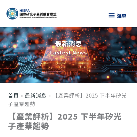
跳
選
至
選單
主
單
要
內
最新消息
容
Lastest News
首頁
»
最新消息
»
【產業評析】2025 下半年矽光
子產業趨勢
【產業評析】2025 下半年矽光
子產業趨勢