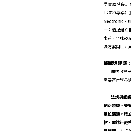
從實驗階段走
H2020專案
Medtron
一：透過建立
來看，全球矽
決方案問世，
挑戰與建議
雖然矽光子在
需要產官學界
法規與認
創新領域，監管
單位溝通，確
材，需進行嚴
規顧問
，在設計