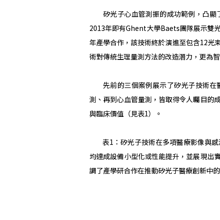
矽光子心血管測振的成功範例，凸顯了
2013年即有Ghent大學Baets團隊展
年產學合作，該技術終於演進至包含12光
術對傳統生理量測方法的改造潛力，更為
先前的三個案例展示了矽光子技術在
測、再到心血管量測，皆取得令人矚目的
與臨床價值（見表1）。
表1：矽光子技術在多項醫療影像與感測
均達成設備小型化或性能提升，並展現出
調了產學研合作在推動矽光子醫療創新中