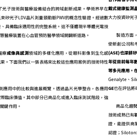
戴式健康監測
光子技術與醫療設備結合的跨域創新成果。學術界早在
大力投資矽光
示雙光束矽光子LDV晶片測量頸動脈PWV的概念性驗證。經過數
束、具備臨床適用性的完整系統。這不僅體現半導體光電技
製造方面
智慧醫療裝置在心血管預防醫學領域開闢新道路。
使新創公司和
(ASE)
也深耕
醫療
成像與感測
領域的多樣化應用，從眼科影像到生化感
年從目前每年
成果。下面我們以一張表格來比較這些應用案例的技術特性
等多元應用。
Genalyte
GE
也在評估將
應用中的比較與進展概覽。透過晶片光學整合，各應用
實際臨床價值。其中部分已商品化或進入臨床測試階段，強
商品化趨勢上
的關鍵作用。
技術成熟已有
證，能提供商業
認證；Silo