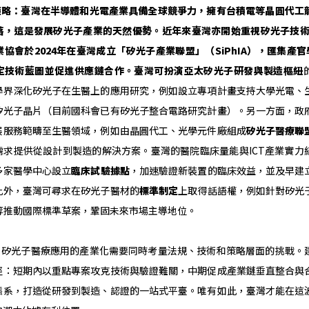
策略：臺灣在半導體和光電產業具備全球競爭力，擁有台積電等晶圓代工
落，這是發展矽光子產業的天然優勢。近年來臺灣亦開始重視矽光子技術，
業協會於
2024
年在臺灣成立「矽光子產業聯盟」（
SiPhIA
），匯集產官
定技術藍圖並促進供應鏈合作。臺灣可扮演亞太矽光子研發與製造樞紐
學界深化矽光子在生醫上的應用研究，例如設立專項計畫支持大學光電、
矽光子晶片（目前國科會已有矽光子整合電路研究計畫）。另一方面，政
展服務範疇至生醫領域，例如由晶圓代工、光學元件廠組成
矽光子醫療聯
需求提供從設計到製造的解決方案。臺灣的醫院臨床量能與ICT產業實力
多家醫學中心設立
臨床試驗據點
，加速驗證新裝置的臨床效益，並及早建
此外，臺灣可尋求在矽光子醫材的
標準制定
上取得話語權，例如針對矽光
片等推動國際標準草案，鞏固未來市場主導地位。
光子醫療應用的產業化需要同時考量法規、技術和策略層面的挑戰。
徑：短期內以重點專案攻克技術與驗證難關，中期促成產業鏈垂直整合與
態系，打造從研發到製造、認證的一站式平臺。唯有如此，臺灣才能在這