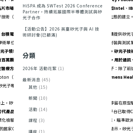
HiSPA 成為 SWTest 2026 Conference
晶片市場。矽光子技術本身的成熟也吸引半導體大廠介入，例如
Intel
、
I
Partner，持續拓展國際半導體測試與矽
子技術（雖主要用於資料通訊），這間接帶動製造平臺與元件生態的建立
光子合作
【活動公告】2026 英臺矽光子與 AI 技
，
台積電
、
格羅方德
(GlobalFoundries)等晶圓代工龍頭已陸續提供
術研討會(已額滿)
學術單位能透過多晶圓共享投片方式製作晶片。同時，光學封裝與測試
矽光子領域超過
15
年，致力於解決先進封裝難題。產業界預期，矽光子技
分類
數百萬顆晶片的規模，躍升至每年數億甚至數十億顆裝置出貨，用於通訊
在醫療方向，越來越多新創
和
大型醫療器械公司
開始關注矽光子：除了前述的
2026年 活動花絮
(1)
、Siloton（開發居家OCT，英國）等新創，傳統醫材公司如
Siemens Heal
最新消息
(45)
矽光子導入下一代醫療成像設備的可能性。
其他
(15)
新聞
(10)
，矽光子醫療產品的落地正逐步提速。早期矽光子元件多停留在原型
活動
(14)
初代產品
上市或臨床試用：如Genalyte的Maverick生物感測平台已取得
化檢驗服務；Indigo的植入式感測晶片正籌備更大規模臨床，瞄準歐洲
課程
(3)
ton的居家OCT原型成功拍攝視網膜類比眼模型影像。這些案例顯示，矽
講座
(1)