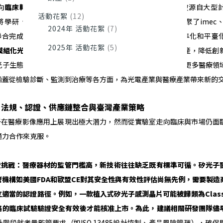
向
臨床轉化
和
市場導入
。產學合作是關鍵推手——許多突破源自大型
活動花絮
(12)
）將學研、臨床與企業夥伴聚在一起。例如Cardis/InSiDe匯聚了ime
2024年 活動花絮
(7)
ic，聯合完成從晶片設計、封裝到臨床測試的全流程。另外，標準化和平臺
2025年 活動花絮
(5)
模組化光子元件庫
與
MPW
多項服務
，小型公司也能低成本試產，降低創
光子生態系正從研發驅動轉向
商業推動
，未來幾年內預計會有更多醫療領
涵蓋從檢驗診斷、監測到治療等各方面，為光電產業與醫療產業帶來新的
：法規、認證、供應鏈整合與臺灣產業策略
醫療影像應用上展現出極大潛力，然而從實驗室走向臨床與市場仍面
通力合作來克服。
證挑戰：醫療器材的監管門檻高，新技術往往缺乏既有標準可循。矽光子
機構如美國FDA
和歐盟
CE
對其安全性與有效性評估尚無先例，需要製造
立適當的認證路徑。例如，一款植入式矽光子感測晶片可能被歸類為
Class
格的臨床試驗驗證安全有效後才能核准上市。為此，建議相關研發團隊儘
階段就考量監管要求（如ISO 13485設計控制、產品風險管理），確