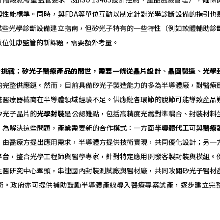
與性能標準。同時，與FDA等單位互動以制定針對光學診斷設備的指引也
對某些光學診斷設備建立指南，但矽光子特有的一些特性（例如軟體輔助診
數位健康監管的新課題，需要額外考量。
合挑戰：矽光子醫療產品的問世，需要一條從晶片設計
、
晶圓製造
、
光學
的完整供應鏈。然而，目前具備矽光子製造能力的多為半導體廠，對醫療
統醫療器械商在半導體領域經驗不足。供應鏈各環節的脫節可能導致產品
矽光子晶片的
光學封裝
是公認難點，包括高精度光纖對準耦合、封裝材料
。為解決這些問題，產業需要新的合作模式：一方面
半導體代工
可與
醫療
，由醫療方提出應用需求，半導體方提供技術實現，共同優化設計；另一
平台
，整合光學工程師與醫學專家，針對特定應用開發客製封裝與模組。
生醫研究中心牽頭，串連國內封裝測試廠與醫材廠，共同攻關矽光子醫材
術。政府亦可提供補助鼓勵半導體產線導入醫療專案試產，逐步建立完