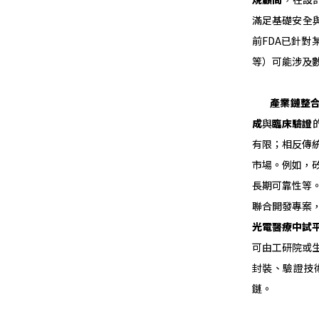
滿足基礎安全
前FDA已針
等）可能涉及
產業鏈整
成
與
臨床驗證
有限；相反傳
市場。例如，
長期可靠性等
聯合開發專案
光電醫療中試
可由工研院或
封裝、驗證技
鏈。