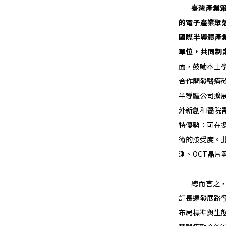
臺灣產業
的電子產業聚
國際半導體產
單位，共同制
面，鼓勵本土
合作開發醫療
半導體公司擴
外新創和醫院
特優勢：可在
術的接受度。
測、OCT晶
總而言之，矽
訂長遠發展路
布局標準與生