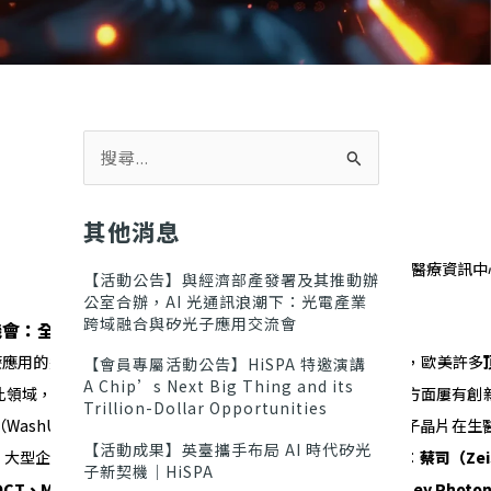
搜
尋
關
鍵
其他消息
字
:
資料來源：中山醫學大學附設醫院 醫療資訊中心，
【活動公告】與經濟部產發署及其推動辦
公室合辦，AI 光通訊浪潮下：光電產業
跨域融合與矽光子應用交流會
機會：全球研發佈局與技術商品化趨勢
用的進展離不開全球產學界的共同努力。從研發佈局來看，歐美許多
【會員專屬活動公告】HiSPA 特邀演講
A Chip’s Next Big Thing and its
領域，例如比利時imec/根特大學在OCT與LDV、生物感測方面屢有
Trillion-Dollar Opportunities
（WashU）推動可攜式OCT晶片計畫、麻省理工等也研究光子晶片在生
【活動成果】英臺攜手布局 AI 時代矽光
。大型企業方面，一些科技與醫療公司開始關注矽光子的潛力：
蔡司（
Zei
子新契機｜HiSPA
OCT
、
Medtronic
參與了
Cardis/InSiDe
心血管專案；
Rockley Photon