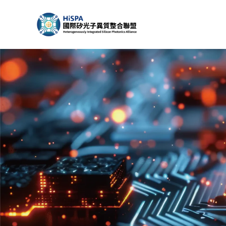
跳
至
主
要
內
容