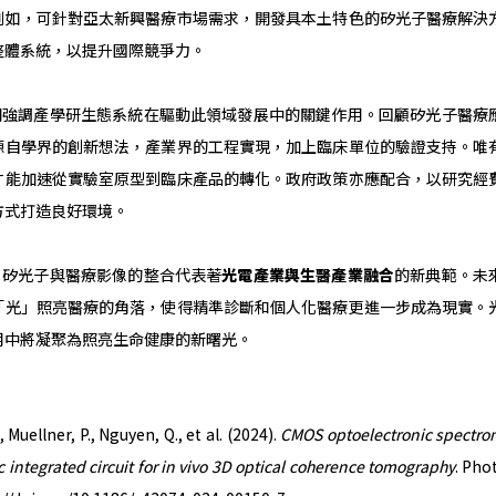
例如，可針對亞太新興醫療市場需求，開發具本土特色的矽光子醫療解決
整體系統，以提升國際競爭力。
調產學研生態系統在驅動此領域發展中的關鍵作用。回顧矽光子醫療
源自學界的創新想法，產業界的工程實現，加上臨床單位的驗證支持。唯
才能加速從實驗室原型到臨床產品的轉化。政府政策亦應配合，以研究經
方式打造良好環境。
光子與醫療影像的整合代表著
光電產業與生醫產業融合
的新典範。未
「光」照亮醫療的角落，使得精準診斷和個人化醫療更進一步成為現實。
用中將凝聚為照亮生命健康的新曙光。
, Muellner, P., Nguyen, Q., et al. (2024).
CMOS optoelectronic spectro
 integrated circuit for in vivo 3D optical coherence tomography
. Pho