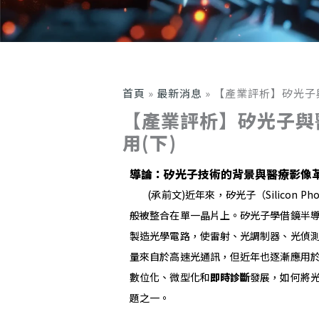
首頁
»
最新消息
»
【產業評析】矽光子
【產業評析】矽光子與
用(下)
導論：矽光子技術的背景與醫療影像
(承前文)近年來，矽光子（Silicon P
般被整合在單一晶片上。矽光子學借鏡半
製造光學電路，使雷射、光調制器、光偵
量來自於高速光通訊，但近年也逐漸應用
數位化、微型化和
即時診斷
發展，如何將
題之一。