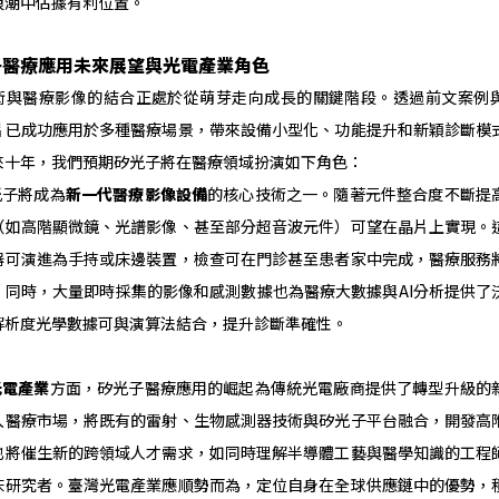
浪潮中佔據有利位置。
子醫療應用未來展望與光電產業角色
醫療影像的結合正處於從萌芽走向成長的關鍵階段。透過前文案例
片已成功應用於多種醫療場景，帶來設備小型化、功能提升和新穎診斷模
來十年，我們預期矽光子將在醫療領域扮演如下角色：
子將成為
新一代醫療影像設備
的核心技術之一。隨著元件整合度不斷提
（如高階顯微鏡、光譜影像、甚至部分超音波元件）可望在晶片上實現。
器可演進為手持或床邊裝置，檢查可在門診甚至患者家中完成，醫療服務
。同時，大量即時採集的影像和感測數據也為醫療大數據與AI分析提供了
解析度光學數據可與演算法結合，提升診斷準確性。
光電產業
方面，矽光子醫療應用的崛起為傳統光電廠商提供了轉型升級的
入醫療市場，將既有的雷射、生物感測器技術與矽光子平台融合，開發高
也將催生新的跨領域人才需求，如同時理解半導體工藝與醫學知識的工程
床研究者。臺灣光電產業應順勢而為，定位自身在全球供應鏈中的優勢，