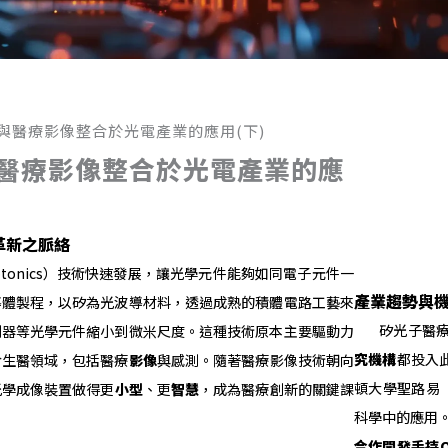
與醫療影像整合於光電產業的應用(下)
醫療影像整合於光電產業的應
革新之脈絡
hotonics）技術快速發展，讓光學元件能夠如同電子元件一
產業趨勢與
導體製程，以矽為光波導材料，透過成熟的積體電路工藝來
矽光子醫療應
測器等光學元件縮小到微米尺度。這種技術原本主要驅動力
究機構
都投入此
於生醫領域，包括醫療
影像
與感測。隨著醫療影像技術朝向
頓大學聖路易
光學成像裝置做得更
小型
、更
智慧
，成為醫療創新的關鍵課
科學中的應用
合作開發手持