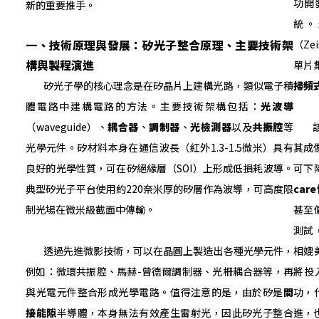
功開
新的重要推手。
統。
一、技術原理與發展：矽光子整合原理、主要技術架
（Z
構與製程演進
單片
矽光子學的核心理念是在矽晶片上建構光路，類似電子積
掃頻
體電路中建構電路的方法。主要技術架構包括：
光波導
（waveguide）、
耦合器
、
調制器
、
光檢測器
以及
共振腔
等
該手
光學元件。矽材料本身在通信波長（紅外1.3-1.5微米）具有
其成
良好的光學性質，可在矽絕緣層（SOI）上形成低損耗波導。
可下
典型矽光子平台使用約220奈米厚的矽層作為波導，可高度限
care
制光場在微米級截面中傳輸。
甚至
測試
透過先進微影技術，可以在晶圓上製造出各種光學元件，
相媲
例如：微環共振腔、馬赫-曾德爾調制器、光柵耦合器等，再
將投
與光電元件整合形成光學電路。值得注意的是，由於矽是
間
功，
接能隙
半導體，本身無法有效產生雷射光，因此矽光子整合
進，