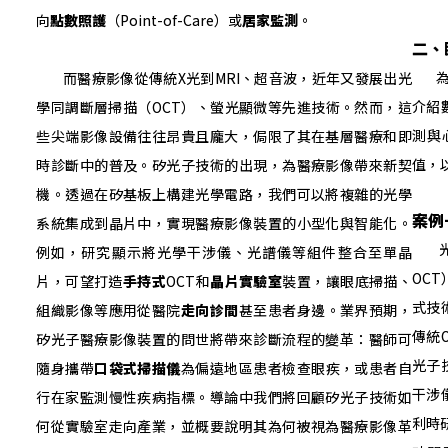
向
點數照護
（Point-of-Care）或
居家監測
。
二、
為了
而醫療影像從傳統X光到MRI、超音波，近年又發展出光
介紹
學同調斷層掃描（OCT）、螢光顯微等先進技術。然而，這
測與
些尖端影像設備往往昂貴且龐大，侷限了其在基層醫療和即
值，
時診斷中的普及。矽光子技術的出現，為醫療影像帶來新契
機。透過在矽基板上構建光學電路，我們可以將複雜的光學
案例
系統集成到晶片中，實現醫療影像裝置的小型化與智能化。
光學同
例如，研究顯示將光學干涉儀、光譜儀等組件整合至單晶
OC
片，可望打造
手持式
OCT和
晶片實驗室
裝置，讓眼底掃描、
式技
組織影像等應用從醫院
走向診間
甚至患者身邊。業界預期，
傳統
矽光子醫療影像裝置的問世將帶來診斷流程的變革：醫師可
光子
隨身攜帶
口袋式掃描儀
為偏遠地區患者檢查眼疾，或患者自
干涉
行在家監測慢性疾病指標。導論中我們將回顧矽光子技術如
利時
何從實驗室走向產業，並概要說明其為何被視為醫療影像革