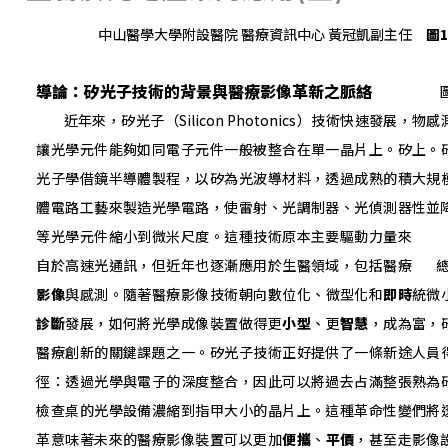
中山醫學大學附設醫院 醫療資訊中心 黃冠凱副主任
圖
導論：矽光子技術的背景與醫療影像革新之脈絡
圖1
近年來，矽光子（Silicon Photonics）技術快速發展，
物感
讓光學元件能夠如同電子元件一般被整合在單一晶片上。矽
上。
光子學借鏡半導體製程，以矽為光波導材料，透過成熟的積
大規
體電路工藝來製造光學電路，使雷射、光調制器、光偵測器
性並
等光學元件縮小到微米尺度。這種技術原本主要驅動力量來
自於高速光通訊，但近年也逐漸應用於生醫領域，包括醫療
總體
影像
與感測。隨著醫療影像技術朝向數位化、微型化和
即時
統微
診斷
發展，如何將光學成像裝置做得更
小型
、更
智慧
，成為
富，
醫療創新的關鍵課題之一。矽光子技術正好提供了一條新途
人員
徑：透過光學與電子的深度整合，因此可以將過去占滿整張
熟為
檢查桌的光學設備濃縮到指甲大小的晶片上。這種革命性變
們將
革意味著未來的醫療影像裝置可以更加
便攜
、
平價
，甚至走
影像