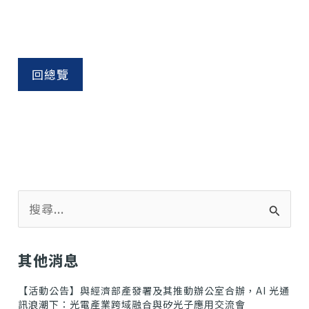
回總覽
搜
尋
關
鍵
其他消息
字
:
【活動公告】與經濟部產發署及其推動辦公室合辦，AI 光通
訊浪潮下：光電產業跨域融合與矽光子應用交流會