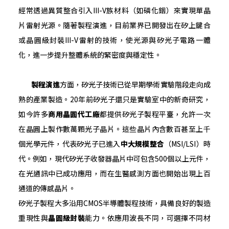
經常透過異質整合引入III-V族材料（如磷化銦）來實現單晶
片雷射光源。隨著製程演進，目前業界已開發出在矽上鍵合
或晶圓級封裝III-V雷射的技術，使光源與矽光子電路一體
化，進一步提升整體系統的緊密度與穩定性。
製程演進
方面，矽光子技術已從早期學術實驗階段走向成
熟的產業製造。20年前矽光子還只是實驗室中的新奇研究，
如今許多
商用晶圓代工廠
都提供矽光子製程平臺，允許一次
在晶圓上製作數萬顆光子晶片。這些晶片內含數百甚至上千
個光學元件，代表矽光子已進入
中大規模整合
（MSI/LSI）時
代。例如，現代矽光子收發器晶片中可包含500個以上元件，
在光通訊中已成功應用，而在生醫感測方面也開始出現上百
通道的傳感晶片。
矽光子製程大多沿用CMOS半導體製程技術，具備良好的製造
重現性與
晶圓級封裝
能力。依應用波長不同，可選擇不同材