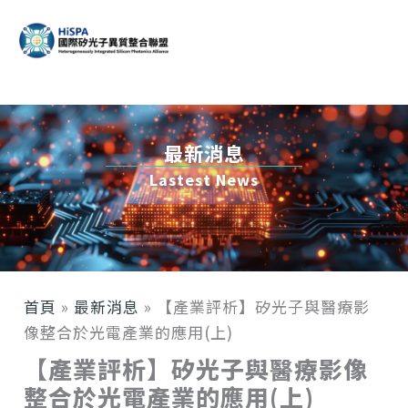
跳
至
主
要
內
容
最新消息
Lastest News
首頁
»
最新消息
»
【產業評析】矽光子與醫療影
像整合於光電產業的應用(上)
【產業評析】矽光子與醫療影像
整合於光電產業的應用(上)