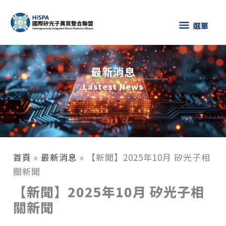
跳
選
至
選單
主
單
要
內
最新消息
容
Lastest News
首頁
»
最新消息
»
【新聞】2025年10月 矽光子相
關新聞
【新聞】2025年10月 矽光子相
關新聞