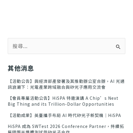
搜
尋
關
鍵
其他消息
字
:
【活動公告】與經濟部產發署及其推動辦公室合辦，AI 光通
訊浪潮下：光電產業跨域融合與矽光子應用交流會
【會員專屬活動公告】HiSPA 特邀演講 A Chip’s Next
Big Thing and its Trillion-Dollar Opportunities
【活動成果】英臺攜手布局 AI 時代矽光子新契機｜HiSPA
HiSPA 成為 SWTest 2026 Conference Partner，持續拓
展國際半導體測試與矽光子合作