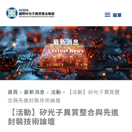
跳
選
至
選單
主
單
要
內
最新消息
容
Lastest News
首頁
»
最新消息
»
活動
»
【活動】矽光子異質整
合與先進封裝技術論壇
【活動】矽光子異質整合與先進
封裝技術論壇