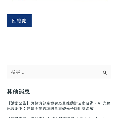
回總覽
搜
尋
關
鍵
其他消息
字
:
【活動公告】與經濟部產發署及其推動辦公室合辦，AI 光通
訊浪潮下：光電產業跨域融合與矽光子應用交流會